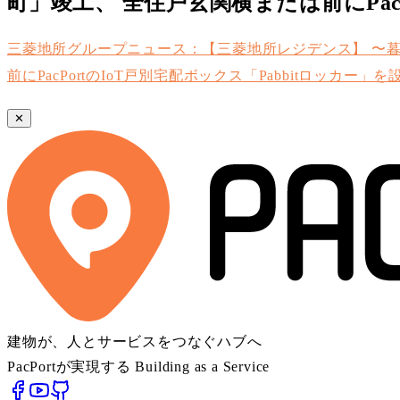
町」竣工、 全住戸玄関横または前にPacP
三菱地所グループニュース：【三菱地所レジデンス】 〜暮
前にPacPortのIoT戸別宅配ボックス「Pabbitロッカー」を
✕
建物が、人とサービスをつなぐハブへ
PacPortが実現する Building as a Service