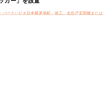
tロッカー」を設置
ザ・パークハビオ日本橋茅場町」竣工、全住戸玄関横または