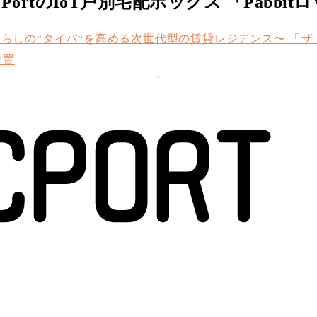
ortのIoT戸別宅配ボックス 「Pabbi
らしの“タイパ“を高める次世代型の賃貸レジデンス〜 「
設置