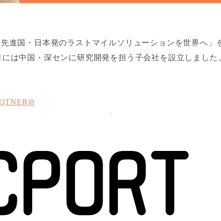
 は、「課題先進国・日本発のラストマイルソリューションを世界
2 月には中国・深センに研究開発を担う子会社を設立しました
EEQTNERj8