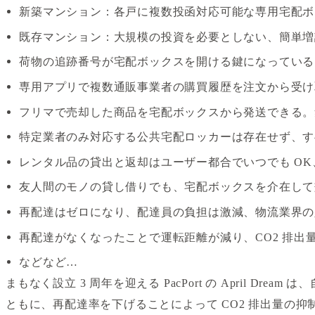
新築マンション：各戸に複数投函対応可能な専用宅配ボ
既存マンション：大規模の投資を必要としない、簡単増設
荷物の追跡番号が宅配ボックスを開ける鍵になっている
専用アプリで複数通販事業者の購買履歴を注文から受け
フリマで売却した商品を宅配ボックスから発送できる。
特定業者のみ対応する公共宅配ロッカーは存在せず、す
レンタル品の貸出と返却はユーザー都合でいつでも O
友人間のモノの貸し借りでも、宅配ボックスを介在して
再配達はゼロになり、配達員の負担は激減、物流業界の
再配達がなくなったことで運転距離が減り、CO2 排出
などなど…
まもなく設立 3 周年を迎える PacPort の Apri
ともに、再配達率を下げることによって CO2 排出量の