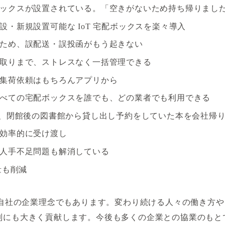
ックスが設置されている。「空きがないため持ち帰りまし
・新規設置可能な IoT 宅配ボックスを楽々導入
ため、誤配送・誤投函がもう起きない
取りまで、ストレスなく一括管理できる
集荷依頼はもちろんアプリから
べての宅配ボックスを誰でも、どの業者でも利用できる
K、閉館後の図書館から貸し出し予約をしていた本を会社帰
効率的に受け渡し
人手不足問題も解消している
量も削減
l Dream は、自社の企業理念でもあります。変わり続ける人々
抑制にも大きく貢献します。今後も多くの企業との協業のも