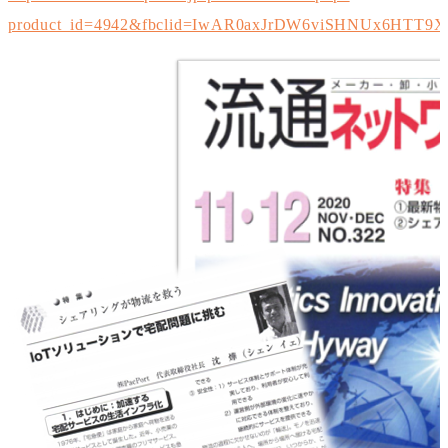
product_id=4942&fbclid=IwAR0axJrDW6viSHNUx6HTT9