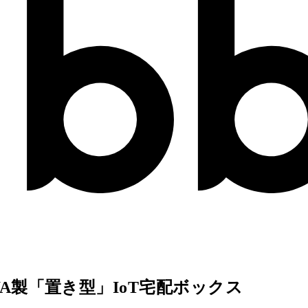
WA製「置き型」IoT宅配ボックス