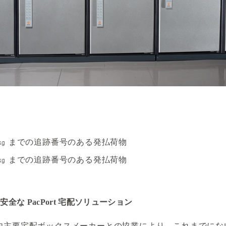
さ 20㎏ までの追跡番号のある発払荷物
さ 25㎏ までの追跡番号のある発払荷物
な PacPort 宅配ソリューション
活用し、国内主要宅配ボックスメーカーとの協業により、これま