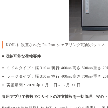
KOIL に設置された PacPort シェアリング宅配ボックス
■ 収納可能な荷物要件
ミドルタイプ：幅 310㎜/奥行 400㎜/高さ 500㎜/重
ラージタイプ：幅 310㎜/奥行 400㎜/高さ 700㎜/重
実証期間：2020 年 1 月 1 日～ 3 月 31 日
専用アプリで複数 EC サイトの注文情報を一括管理、安心・安全
PacPort は自社開発した IoT スマートロックを