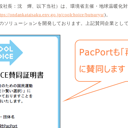
取締役社長：沈 燁、以下当社）は、環境省主催・地球温暖化対策の
ttps://ondankataisaku.env.go.jp/coolchoice/butsuryu/
)。
のソリューションを開発しております。上記賛同企業とし