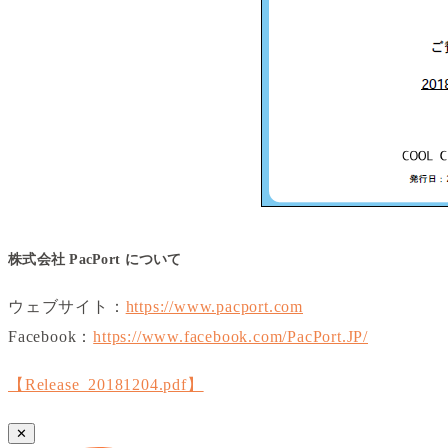
株式会社 PacPort について
ウェブサイト：
https://www.pacport.com
Facebook：
https://www.facebook.com/PacPort.JP/
【Release_20181204.pdf】
✕