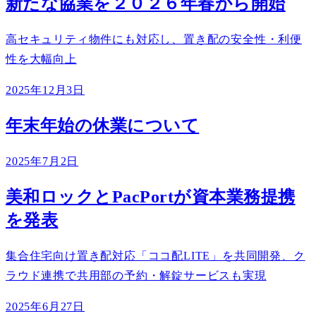
新たな協業を２０２６年春から開始
高セキュリティ物件にも対応し、置き配の安全性・利便
性を大幅向上
2025年12月3日
年末年始の休業について
2025年7月2日
美和ロックとPacPortが資本業務提携
を発表
集合住宅向け置き配対応「ココ配LITE」を共同開発、ク
ラウド連携で共用部の予約・解錠サービスも実現
2025年6月27日