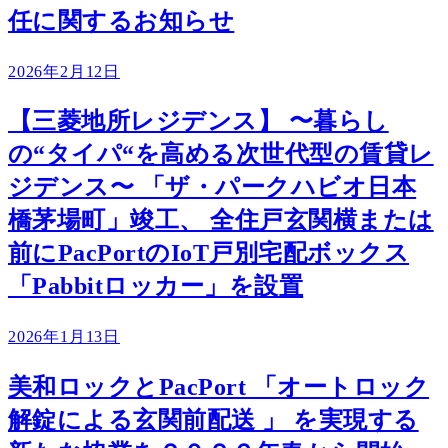
任に関するお知らせ
2026年2月12日
【三菱地所レジデンス】 〜暮らし
の“タイパ“を高める次世代型の賃貸レ
ジデンス〜 「ザ・パークハビオ日本
橋茅場町」竣工、 全住戸玄関横または
前にPacPortのIoT戸別宅配ボックス
「Pabbitロッカー」を設置
2026年1月13日
美和ロックとPacPort 「オートロック
解錠による玄関前配送 」 を実現する