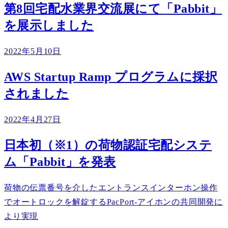
第8回宅配水業界交流展にて「Pabbit」
を展示しました
2022年5月10日
AWS Startup Ramp プログラムに採択
されました
2022年4月27日
日本初（※1）の荷物認証宅配システ
ム「Pabbit」を発表
荷物の伝票番号を介したエントランスインターホン操作
でオートロックを解錠するPacPort-アイホンの共同開発に
より実現