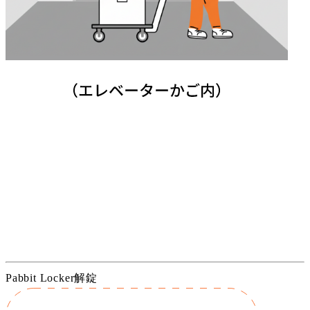
Pabbit Locker解錠